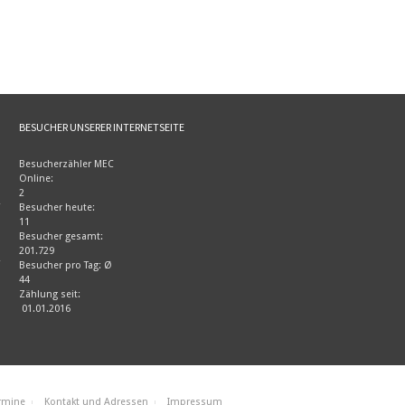
BESUCHER UNSERER INTERNETSEITE
Besucherzähler MEC
Online:
2
Besucher heute:
11
Besucher gesamt:
201.729
Besucher pro Tag: Ø
44
Zählung seit:
01.01.2016
rmine
Kontakt und Adressen
Impressum