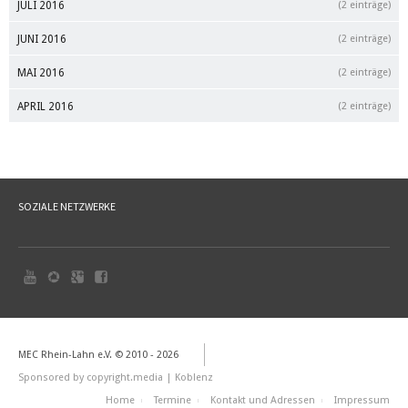
JULI 2016
(2 einträge)
JUNI 2016
(2 einträge)
MAI 2016
(2 einträge)
APRIL 2016
(2 einträge)
SOZIALE NETZWERKE
MEC Rhein-Lahn e.V. © 2010 - 2026
Sponsored by
copyright.media
| Koblenz
Home
Termine
Kontakt und Adressen
Impressum