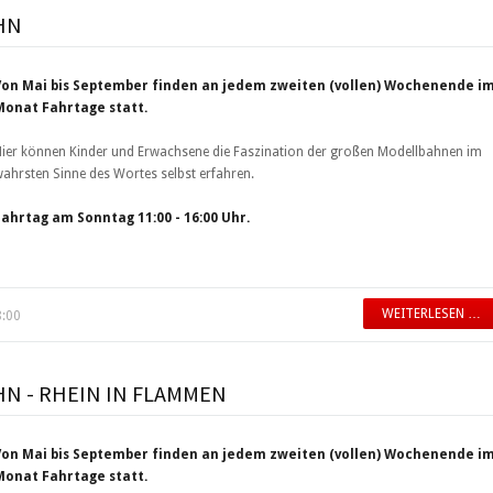
HN
Von Mai bis September finden an jedem zweiten (vollen) Wochenende i
Monat Fahrtage statt.
ier können Kinder und Erwachsene die Faszination der großen Modellbahnen im
ahrsten Sinne des Wortes selbst erfahren.
Fahrtag am Sonntag 11:00 - 16:00 Uhr.
WEITERLESEN …
8:00
HN - RHEIN IN FLAMMEN
Von Mai bis September finden an jedem zweiten (vollen) Wochenende i
Monat Fahrtage statt.