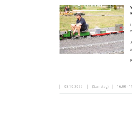
Weiterlesen …
H
w
B
g
08.10.2022
(Samstag)
16:00 - 1