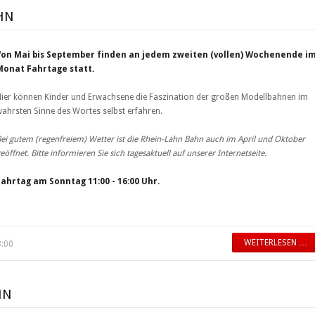
HN
Von Mai bis September finden an jedem zweiten (vollen) Wochenende i
Monat Fahrtage statt.
ier können Kinder und Erwachsene die Faszination der großen Modellbahnen im
ahrsten Sinne des Wortes selbst erfahren.
ei gutem (regenfreiem) Wetter ist die Rhein-Lahn Bahn auch im April und Oktober
eöffnet. Bitte informieren Sie sich tagesaktuell auf unserer Internetseite.
Fahrtag am Sonntag 11:00 - 16:00 Uhr.
WEITERLESEN …
8:00
HN