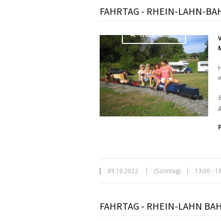
FAHRTAG - RHEIN-LAHN-BA
Weiterlesen …
H
w
B
g
09.10.2022
(Sonntag)
13:00 - 1
FAHRTAG - RHEIN-LAHN BA